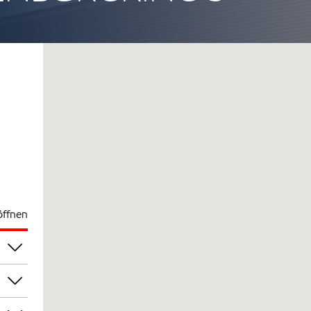
öffnen
00
00