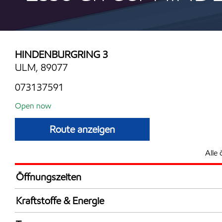
HINDENBURGRING 3
ULM, 89077
073137591
Open now
Route anzeigen
Alle 
Öffnungszeiten
Mon
5:30 - 22:
Kraftstoffe & Energie
Die
5:30 - 22:
Synergy Supreme+ Bleifrei 98