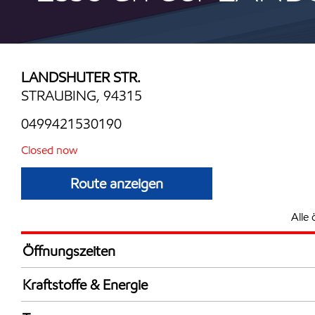
LANDSHUTER STR.
STRAUBING, 94315
0499421530190
Closed now
Route anzeigen
Alle 
Öffnungszeiten
Mon
6:00 - 22:
Kraftstoffe & Energie
Die
6:00 - 22:
Synergy Supreme+ Diesel