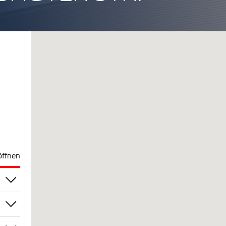
öffnen
00
00