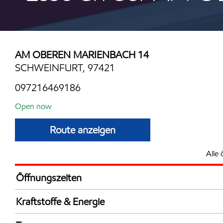
AM OBEREN MARIENBACH 14
SCHWEINFURT, 97421
097216469186
Open now
Route anzeigen
Alle 
Öffnungszeiten
Mon
6:00 - 22:
Kraftstoffe & Energie
Die
6:00 - 22:
Synergy Supreme+ Bleifrei 98