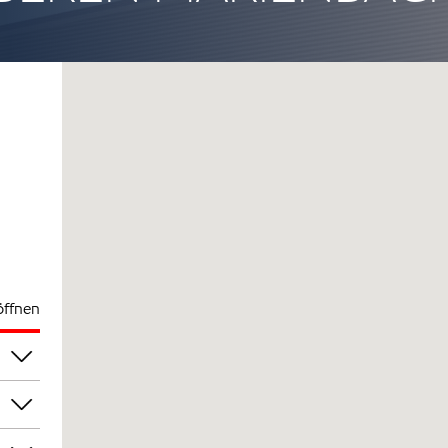
öffnen
00
00