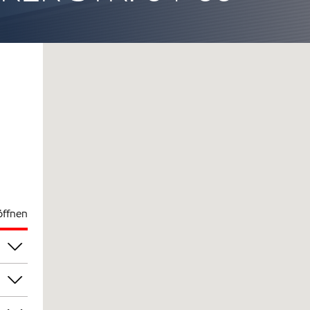
öffnen
00
00