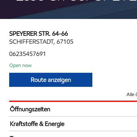
SPEYERER STR. 64-66
SCHIFFERSTADT, 67105
06235457691
Open now
Route anzeigen
Alle 
Öffnungszeiten
Mon
5:00 - 22:
Kraftstoffe & Energie
Die
5:00 - 22:
AdBlue in Kanistern