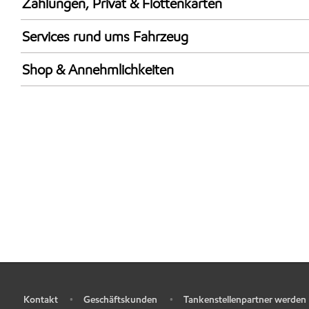
Zahlungen, Privat & Flottenkarten
AdBlue in Kanistern
Automatenstation
LKW Zapfsäulen
Services rund ums Fahrzeug
Synergy Super E10 95
LKW-freundliche Station**
Shop & Annehmlichkeiten
Geldautomat
Kontakt
Geschäftskunden
Tankenstellenpartner werden
•
•
•