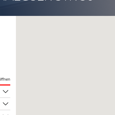
öffnen
00
00