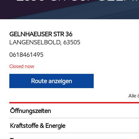
GELNHAEUSER STR 36
LANGENSELBOLD, 63505
0618461495
Closed now
Route anzeigen
Alle 
Öffnungszeiten
Mon
6:00 - 22:
Kraftstoffe & Energie
Die
6:00 - 22:
AdBlue in Kanistern