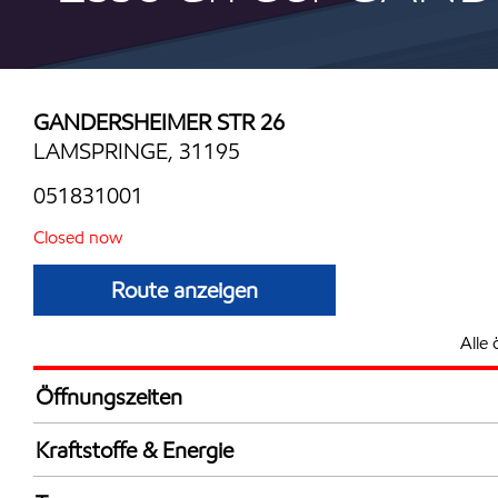
GANDERSHEIMER STR 26
LAMSPRINGE, 31195
051831001
Closed now
Route anzeigen
Alle 
Öffnungszeiten
Mon
6:30 - 19:
Kraftstoffe & Energie
Die
6:30 - 19:
Synergy Supreme+ Bleifrei 98