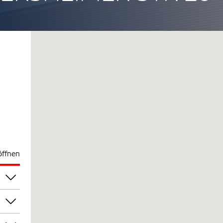
öffnen
00
00