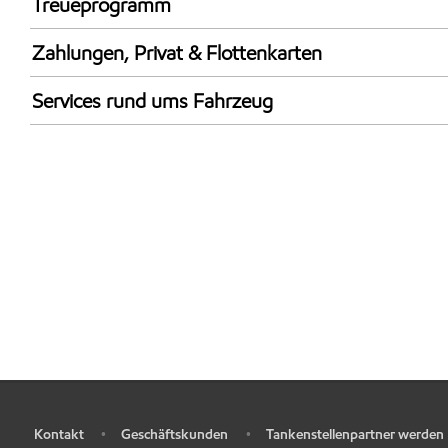
Treueprogramm
AdBlue in Kanistern
DeutschlandCard
Synergy Super E10 95
Zahlungen, Privat & Flottenkarten
Bezahlung per Mobilgerät
Services rund ums Fahrzeug
Autowäsche
Kontakt
Geschäftskunden
Tankenstellenpartner werden
•
•
•