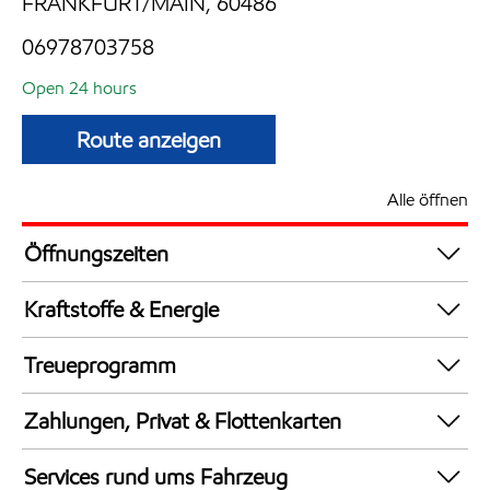
FRANKFURT/MAIN, 60486
06978703758
Open 24 hours
Route anzeigen
Alle öffnen
Öffnungszeiten
24 hours
Kraftstoffe & Energie
Synergy Supreme+ Bleifrei 98
Treueprogramm
AdBlue in Kanistern
DeutschlandCard
LKW Zapfsäulen
Zahlungen, Privat & Flottenkarten
Synergy Super E10 95
Bezahlung per Mobilgerät
AdBlue an Zapfsäulen
Services rund ums Fahrzeug