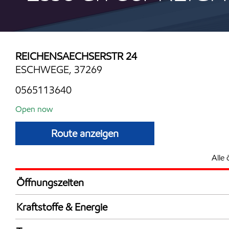
REICHENSAECHSERSTR 24
ESCHWEGE, 37269
0565113640
Open now
Route anzeigen
Alle 
Öffnungszeiten
Mon
6:00 - 22:
Kraftstoffe & Energie
Die
6:00 - 22:
Synergy Supreme+ Bleifrei 98