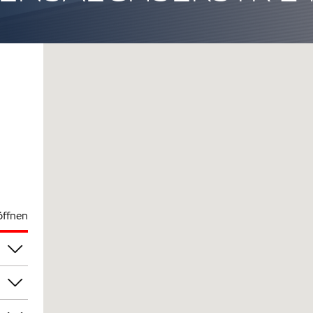
öffnen
00
00