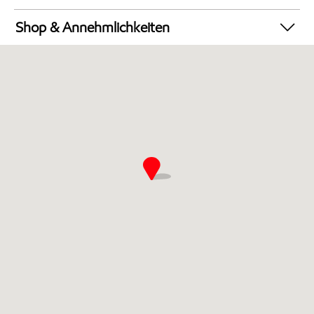
Automatenstation
Autowäsche
Shop & Annehmlichkeiten
LKW-freundliche Station**
Geldautomat