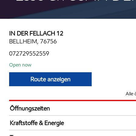
IN DER FELLACH 12
BELLHEIM, 76756
072729552559
Open now
Route anzeigen
Alle 
Öffnungszeiten
Mon
5:00 - 22:
Kraftstoffe & Energie
Die
5:00 - 22:
Synergy Supreme+ Bleifrei 98