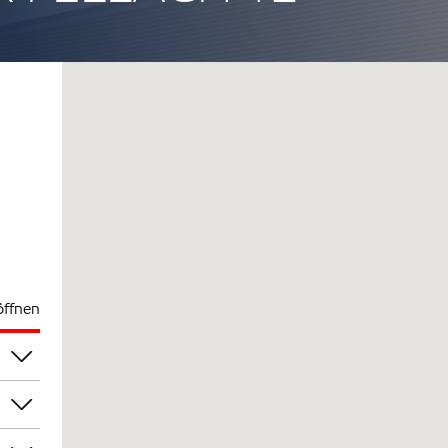
öffnen
00
00