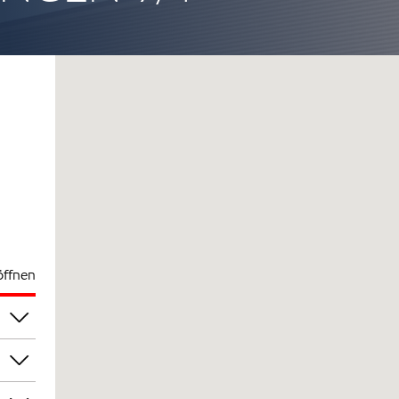
öffnen
00
00