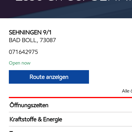
SEHNINGEN 9/1
BAD BOLL, 73087
071642975
Open now
Route anzeigen
Alle 
Öffnungszeiten
Mon
6:00 - 22:
Kraftstoffe & Energie
Die
6:00 - 22:
Synergy Supreme+ Bleifrei 98