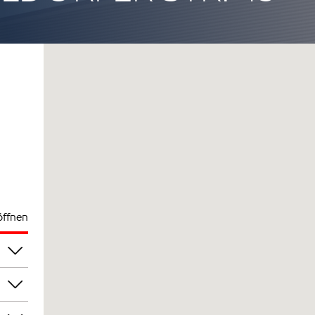
öffnen
00
00