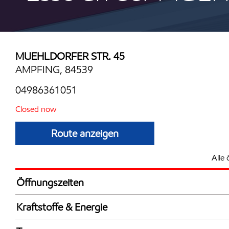
MUEHLDORFER STR. 45
AMPFING, 84539
04986361051
Closed now
Route anzeigen
Alle 
Öffnungszeiten
Mon
6:00 - 21:
Kraftstoffe & Energie
Die
6:00 - 21:
Synergy Supreme+ Bleifrei 98