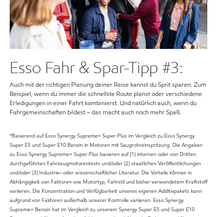
Esso Fahr & Spar-Tipp #3:
Auch mit der richtigen Planung deiner Reise kannst du Sprit sparen. Zum
Beispiel, wenn du immer die schnellste Route planst oder verschiedene
Erledigungen in einer Fahrt kombinierst. Und natürlich auch, wenn du
Fahrgemeinschaften bildest – das macht auch noch mehr Spaß.
*Basierend auf Esso Synergy Supreme+ Super Plus im Vergleich zu Esso Synergy
Super E5 und Super E10 Benzin in Motoren mit Saugrohreinspritzung. Die Angaben
zu Esso Synergy Supreme+ Super Plus basieren auf (1) internen oder von Dritten
durchgeführten Fahrzeugmotorentests und/oder (2) staatlichen Veröffentlichungen
und/oder (3) Industrie- oder wissenschaftlicher Literatur. Die Vorteile können in
Abhängigkeit von Faktoren wie Motortyp, Fahrstil und bisher verwendetem Kraftstoff
variieren. Die Konzentration und Verfügbarkeit unseres eigenen Additivpakets kann
aufgrund von Faktoren außerhalb unserer Kontrolle variieren. Esso Synergy
Supreme+ Benzin hat im Vergleich zu unserem Synergy Super E5 und Super E10