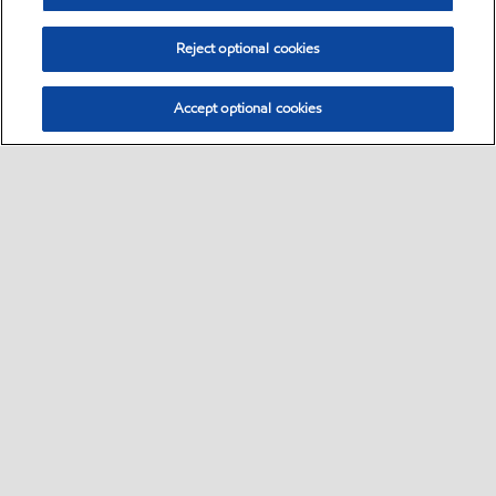
Reject optional cookies
Accept optional cookies
Kontakt
Geschäftskunden
Tankenstellenpartner werden
•
•
•